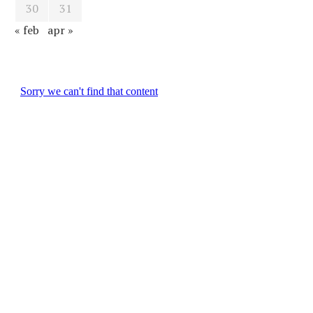
30
31
« feb
apr »