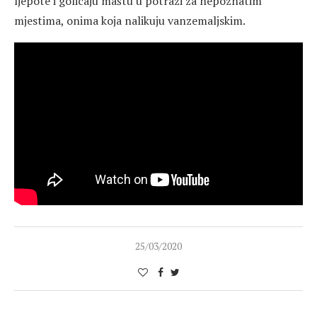
ljepote i golicaju maštu u potrazi za nepoznatim
mjestima, onima koja nalikuju vanzemaljskim.
25/03/2020