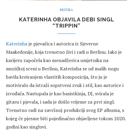
MUZIKA
KATERINHA OBJAVILA DEBI SINGL
“TRIPPIN”
Katerinha
je pjevačica i autorica iz Sjeverne
Maakedonije, koja trenutno živi i radi u Berlinu. Iako je
karijeru započela kao menadžerica umjetnika na
muzičkoj sceni u Berlinu, Katerinha se od malih nogu
bavila kreiranjem vlastitih kompozicija, što ju je
motiviralo da istraži sopstveni zvuk i stil, kao autorice i
izvođača. Nastupala je kao basistkinja, DJ, svirala je
gitaru i pjevala, i sada je došlo vrijeme za prvi singl.
Trenutno radi na završnoj produkciji svog EP albuma, s
kojeg će pjesme biti pojedinačno objavljene tokom 2020.
godini kao singlovi.