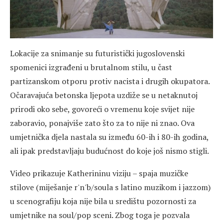
Lokacije za snimanje su futuristički jugoslovenski
spomenici izgrađeni u brutalnom stilu, u čast
partizanskom otporu protiv nacista i drugih okupatora.
Očaravajuća betonska ljepota uzdiže se u netaknutoj
prirodi oko sebe, govoreći o vremenu koje svijet nije
zaboravio, ponajviše zato što za to nije ni znao. Ova
umjetnička djela nastala su između 60-ih i 80-ih godina,
ali ipak predstavljaju budućnost do koje još nismo stigli.
Video prikazuje Katherininu viziju – spaja muzičke
stilove (miješanje r'n'b/soula s latino muzikom i jazzom)
u scenografiju koja nije bila u središtu pozornosti za
umjetnike na soul/pop sceni. Zbog toga je pozvala