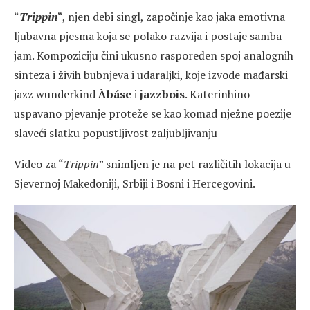
“
Trippin
“, njen debi singl, započinje kao jaka emotivna
ljubavna pjesma koja se polako razvija i postaje samba –
jam. Kompoziciju čini ukusno raspoređen spoj analognih
sinteza i živih bubnjeva i udaraljki, koje izvode mađarski
jazz wunderkind
Àbáse
i
jazzbois
. Katerinhino
uspavano pjevanje proteže se kao komad nježne poezije
slaveći slatku popustljivost zaljubljivanju
Video za “
Trippin
” snimljen je na pet različitih lokacija u
Sjevernoj Makedoniji, Srbiji i Bosni i Hercegovini.