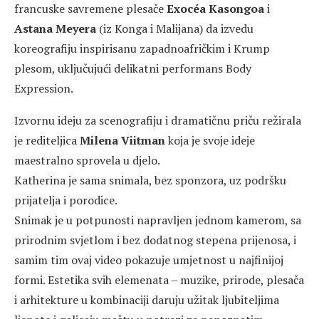
francuske savremene plesače
Exocéa Kasongoa
i
Astana Meyera
(iz Konga i Malijana) da izvedu
koreografiju inspirisanu zapadnoafričkim i Krump
plesom, uključujući delikatni performans Body
Expression.
Izvornu ideju za scenografiju i dramatičnu priču režirala
je rediteljica
Milena Viitman
koja je svoje ideje
maestralno sprovela u djelo.
Katherina je sama snimala, bez sponzora, uz podršku
prijatelja i porodice.
Snimak je u potpunosti napravljen jednom kamerom, sa
prirodnim svjetlom i bez dodatnog stepena prijenosa, i
samim tim ovaj video pokazuje umjetnost u najfinijoj
formi. Estetika svih elemenata – muzike, prirode, plesača
i arhitekture u kombinaciji daruju užitak ljubiteljima