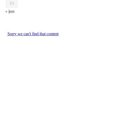
31
« jun