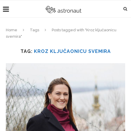
Home
Tags
Posts tagged with "Kroz ključaonicu
svemira"
TAG:
KROZ KLJUČAONICU SVEMIRA