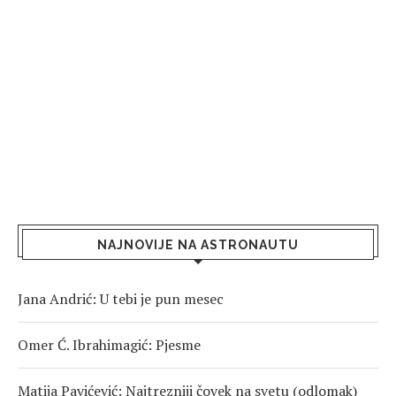
NAJNOVIJE NA ASTRONAUTU
Jana Andrić: U tebi je pun mesec
Omer Ć. Ibrahimagić: Pjesme
Matija Pavićević: Najtrezniji čovek na svetu (odlomak)