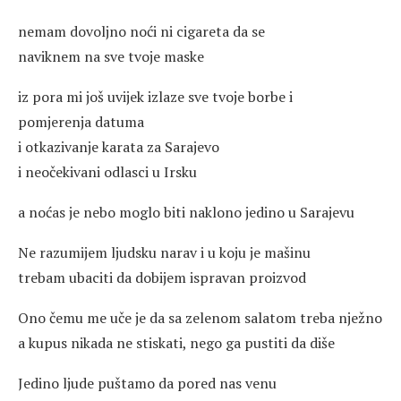
nemam dovoljno noći ni cigareta da se
naviknem na sve tvoje maske
iz pora mi još uvijek izlaze sve tvoje borbe i
pomjerenja datuma
i otkazivanje karata za Sarajevo
i neočekivani odlasci u Irsku
a noćas je nebo moglo biti naklono jedino u Sarajevu
Ne razumijem ljudsku narav i u koju je mašinu
trebam ubaciti da dobijem ispravan proizvod
Ono čemu me uče je da sa zelenom salatom treba nježno
a kupus nikada ne stiskati, nego ga pustiti da diše
Jedino ljude puštamo da pored nas venu