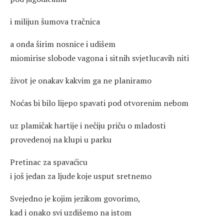
i milijun šumova tračnica
a onda širim nosnice i udišem
miomirise slobode vagona i sitnih svjetlucavih niti
život je onakav kakvim ga ne planiramo
Noćas bi bilo lijepo spavati pod otvorenim nebom
uz plamičak hartije i nečiju priču o mladosti
provedenoj na klupi u parku
Pretinac za spavaćicu
i još jedan za ljude koje usput sretnemo
Svejedno je kojim jezikom govorimo,
kad i onako svi uzdišemo na istom