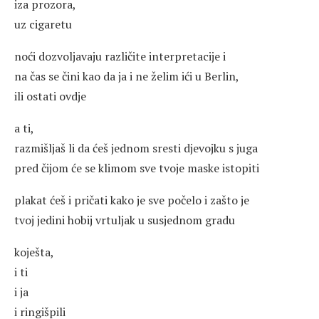
iza prozora,
uz cigaretu
noći dozvoljavaju različite interpretacije i
na čas se čini kao da ja i ne želim ići u Berlin,
ili ostati ovdje
a ti,
razmišljaš li da ćeš jednom sresti djevojku s juga
pred čijom će se klimom sve tvoje maske istopiti
plakat ćeš i pričati kako je sve počelo i zašto je
tvoj jedini hobij vrtuljak u susjednom gradu
koješta,
i ti
i ja
i ringišpili