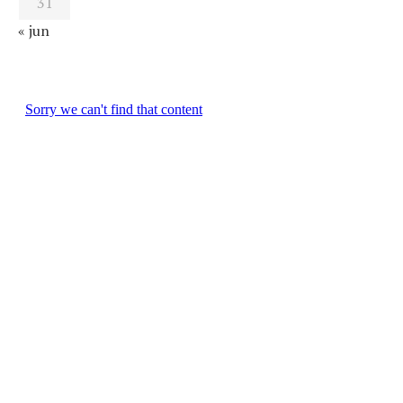
31
« jun