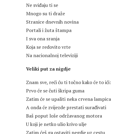
Ne sviđaju ti se
Mnogo su ti draže
Stranice dnevnih novina
Portali i žuta štampa
I sva ona sranja
Koja se redovito vrte
Na nacionalnoj televiziji
Veliki put za nigdje
Znam sve, reći ću ti točno kako će to ići:
Prvo će se čuti škripa guma
Zatim će se upaliti neka crvena lampica
A onda će zvijezde prestati surađivati
Baš poput loše održavanog motora
U koji je netko ulio krivo ulje
Zatim ćeš ga ostaviti negdje uz cestu