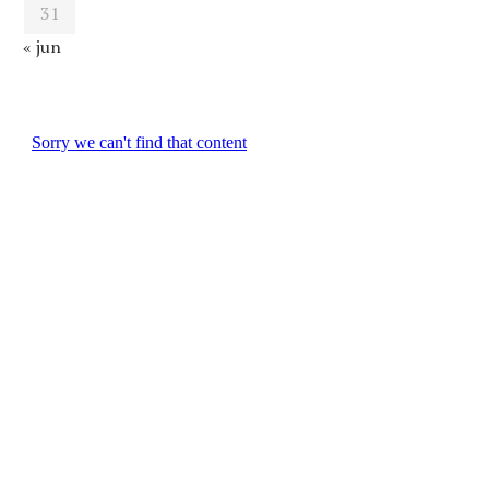
31
« jun