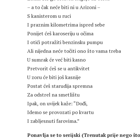
– a to čak neće biti ni u Arizoni –
S kanisterom u ruci
I praznim kilometrima ispred sebe
Ponijet ćeš karoseriju u očima
I otići potražiti benzinsku pumpu
Ali nijedna neće točiti ono što vama treba
U sumrak će već biti kasno
Pretvorit ćeš se u antikvitet
U zoru će biti još kasnije
Postat ćeš starudija spremna
Za odstrel na smetlištu
Ipak, on uvijek kaže: “Dođi,
Idemo se provozati po kvartu
I zabljesnuti farovima.”
Ponavlja se to serijski (Trenutak prije nego št