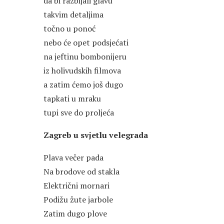
da bi razbijali glavu
takvim detaljima
točno u ponoć
nebo će opet podsjećati
na jeftinu bombonijeru
iz holivudskih filmova
a zatim ćemo još dugo
tapkati u mraku
tupi sve do proljeća
Zagreb u svjetlu velegrada
Plava večer pada
Na brodove od stakla
Električni mornari
Podižu žute jarbole
Zatim dugo plove