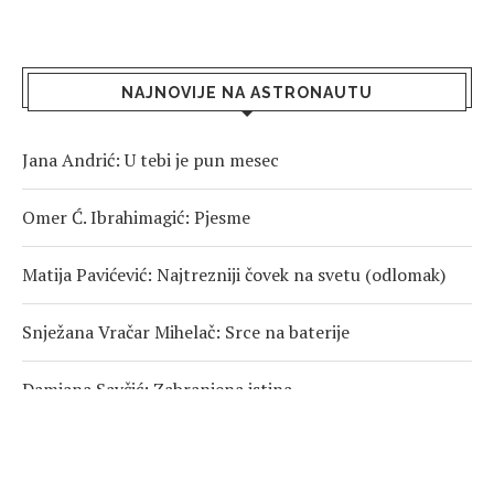
NAJNOVIJE NA ASTRONAUTU
Jana Andrić: U tebi je pun mesec
Omer Ć. Ibrahimagić: Pjesme
Matija Pavićević: Najtrezniji čovek na svetu (odlomak)
Snježana Vračar Mihelač: Srce na baterije
Damjana Savčić: Zabranjena istina