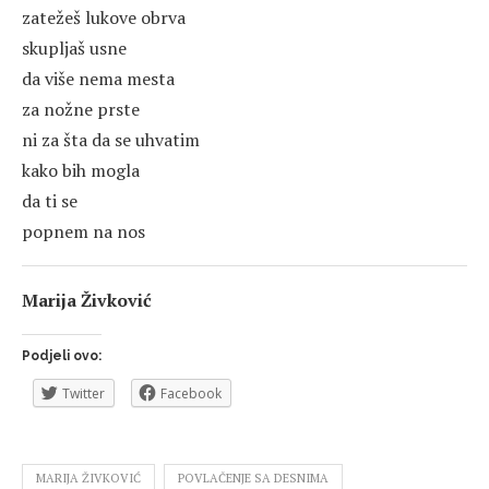
zatežeš lukove obrva
skupljaš usne
da više nema mesta
za nožne prste
ni za šta da se uhvatim
kako bih mogla
da ti se
popnem na nos
Marija Živković
Podjeli ovo:
Twitter
Facebook
MARIJA ŽIVKOVIĆ
POVLAČENJE SA DESNIMA