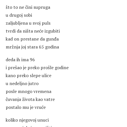
što to ne čini supruga
u drugoj sobi
zaljubljena u svoj puls
tvrdi da ništa neće izgubiti
kad on prestane da gunđa
mržnja joj stara 65 godina
deda ih ima 96
i prešao je preko prošle godine
kano preko slepe ulice
u nedeljno jutro
posle mnogo vremena
čuvanja života kao vatre
postalo mu je vruće
koliko njegovoj unuci