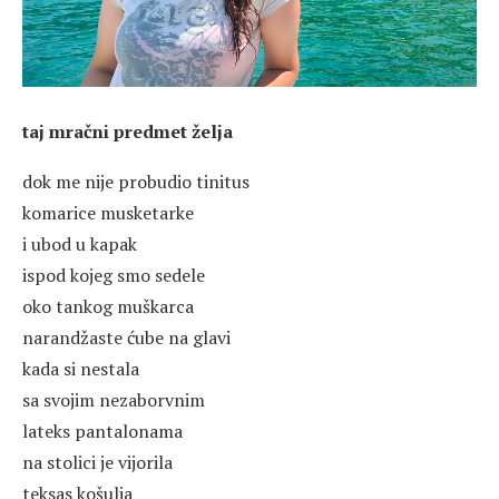
taj mračni predmet želja
dok me nije probudio tinitus
komarice musketarke
i ubod u kapak
ispod kojeg smo sedele
oko tankog muškarca
narandžaste ćube na glavi
kada si nestala
sa svojim nezaborvnim
lateks pantalonama
na stolici je vijorila
teksas košulja