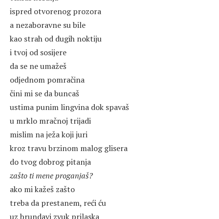
ispred otvorenog prozora
a nezaboravne su bile
kao strah od dugih noktiju
i tvoj od sosijere
da se ne umažeš
odjednom pomračina
čini mi se da buncaš
ustima punim lingvina dok spavaš
u mrklo mračnoj trijadi
mislim na ježa koji juri
kroz travu brzinom malog glisera
do tvog dobrog pitanja
zašto ti mene proganjaš?
ako mi kažeš zašto
treba da prestanem, reći ću
uz brundavi zvuk prilaska