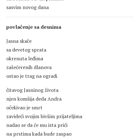
sasvim novog dana
povlačenje sa desnima
Jasna skače
sa devetog sprata
okrenuta leđima
zašećerenih dlanova
ostao je trag na ogradi
čitavog Jasninog života
njen komšija deda Andra
očekivao je smrt
zavideći svojim bivšim prijateljima
nadao se da će mu ista prići
na prstima kada bude zaspao