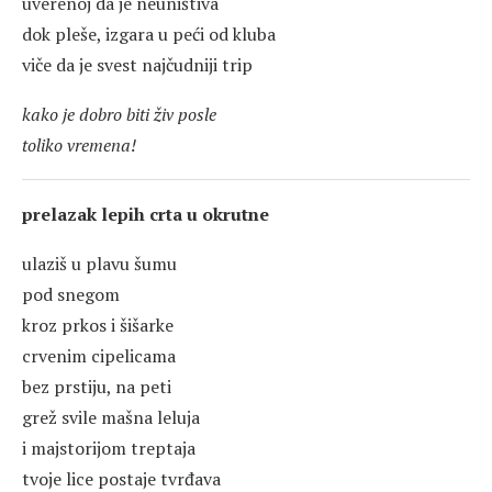
uverenoj da je neuništiva
dok pleše, izgara u peći od kluba
viče da je svest najčudniji trip
kako je dobro biti živ posle
toliko vremena!
prelazak lepih crta u okrutne
ulaziš u plavu šumu
pod snegom
kroz prkos i šišarke
crvenim cipelicama
bez prstiju, na peti
grež svile mašna leluja
i majstorijom treptaja
tvoje lice postaje tvrđava