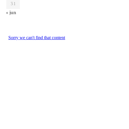
31
« jun