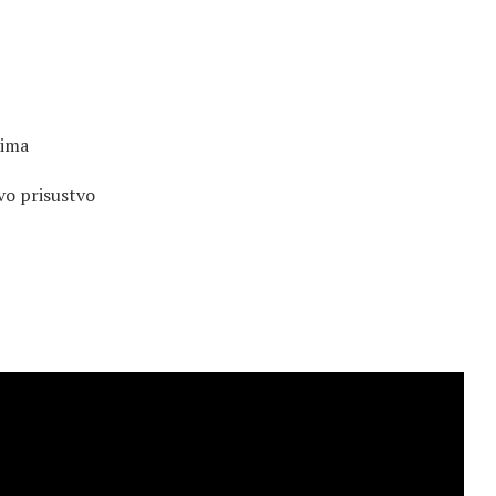
tima
vo prisustvo