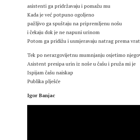
asistenti ga pridržavaju i pomažu mu
Kada je već potpuno ogoljeno
pažljivo ga spuštaju na pripremljenu nošu
i čekaju dok je ne napuni urinom
Potom ga pridižu i usmjeravaju natrag prema vra
Tek po nerazgovijetnu mumnjanju osjetimo njego
Asistent presipa urin iz noše u čašu i pruža mi je
Ispijam čašu naiskap
Publika plješće
Igor Banjac