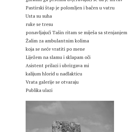
Pastirski štap je polomljen i bačen u vatru
Usta su suha
ruke se tresu
ponavljajući Tašin ritam se miješa sa stenjanjem
Žalim za ambulantnim kolima
koja se neće vratiti po mene
Liježem na slamu i sklapam oči
Asistent prilazi i ubrizgava mi
kalijum hlorid u nadlakticu
Vrata galerije se otvaraju
Publika ulazi