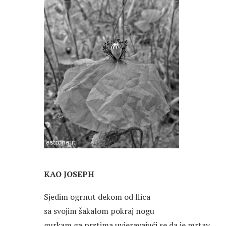
KAO JOSEPH
Sjedim ogrnut dekom od flica
sa svojim šakalom pokraj nogu
gurkam ga prstima uvjeravajući se da je mrtav