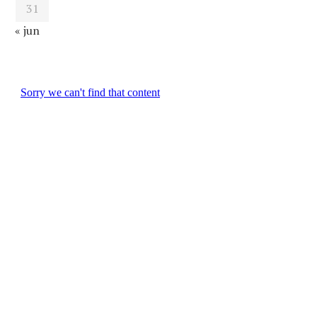
31
« jun