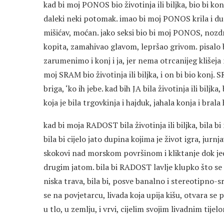
kad bi moj PONOS bio životinja ili biljka, bio bi konj
daleki neki potomak. imao bi moj PONOS krila i dugač
mišićav, moćan. jako seksi bio bi moj PONOS, nozdr
kopita, zamahivao glavom, lepršao grivom. pisalo
zarumenimo i konj i ja, jer nema otrcanijeg kliše
moj SRAM bio životinja ili biljka, i on bi bio kon
briga, ‘ko ih jebe. kad bih JA bila životinja ili biljk
koja je bila trgovkinja i hajduk, jahala konja i bral
kad bi moja RADOST bila životinja ili biljka, bila bi
bila bi cijelo jato dupina kojima je život igra, j
skokovi nad morskom površinom i kliktanje dok je
drugim jatom. bila bi RADOST lavlje klupko što se ig
niska trava, bila bi, posve banalno i stereotipno-sre
se na povjetarcu, livada koja upija kišu, otvara se
u tlo, u zemlju, i vrvi, cijelim svojim livadnim tijel