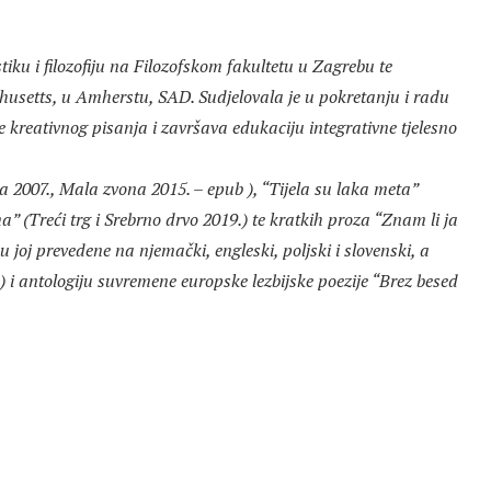
tiku i filozofiju na Filozofskom fakultetu u Zagrebu te
chusetts, u Amherstu, SAD. Sudjelovala je u pokretanju i radu
ce kreativnog pisanja i završava edukaciju integrativne tjelesno
a 2007., Mala zvona 2015. – epub ), “Tijela su laka meta”
” (Treći trg i Srebrno drvo 2019.) te kratkih proza “Znam li ja
 joj prevedene na njemački, engleski, poljski i slovenski, a
.) i antologiju suvremene europske lezbijske poezije “Brez besed