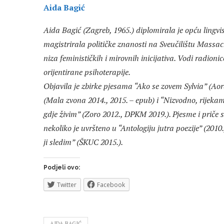
Aida Bagić
Aida Bagić (Zagreb, 1965.) diplomirala je opću lingvis
magistrirala političke znanosti na Sveučilištu Massa
niza feminističkih i mirovnih inicijativa. Vodi radioni
orijentirane psihoterapije.
Objavila je zbirke pjesama “Ako se zovem Sylvia” (Aor
(Mala zvona 2014., 2015. – epub) i “Nizvodno, rijekama
gdje živim” (Zoro 2012., DPKM 2019.). Pjesme i priče su
nekoliko je uvršteno u “Antologiju jutra poezije” (2010
ji sledim” (ŠKUC 2015.).
Podjeli ovo:
Twitter
Facebook
AIDA BAGIĆ