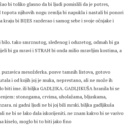
o bi toliko glasno da bi ljudi pomislili da je potres,
 od topota njihovih nogu zemlja bi napukla i nastali bi ponori
a kraju bi BIJES razderao i samog sebe i svoje očnjake i
 ni bilo. tako smrznutog, sleđenog i oduzetog, odmah bi ga
aznijeli bi ga mravi i STRAH bi onda milio mravljim kostima, a
 bi puzavica mesožderka. posve tamnih listova, gotovo
gutala i od kojih joj je muka, neprestano, ali ne može ih
o biti ime. ili biljka GADLJIKA. GADLJIKUŠA hranila bi se
amenjem: stonogama, crvima, uholažama, bljuskama,
. ni gadni ljudi ne bi joj bili mrski. biljka gadljikuša
i ne bi se lako dala iskorijeniti. ne znam kakvo bi se varivo
na kiselo, moglo bi to biti jako fino