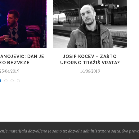
ANOJEVIĆ: DAN JE
JOSIP KOCEV – ZAŠTO
S
EO BEZVEZE
UPORNO TRAŽIŠ VRATA?
23/04/2019
16/06/2019
nje materijala dozvoljeno je samo uz dozvolu administratora sajta. Svo pravo 