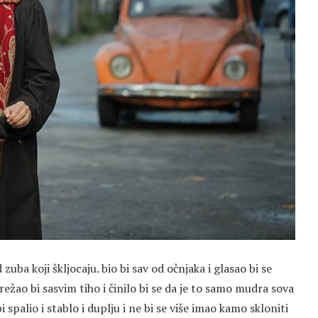
d zuba koji škljocaju. bio bi sav od očnjaka i glasao bi se
 režao bi sasvim tiho i činilo bi se da je to samo mudra sova
bi spalio i stablo i duplju i ne bi se više imao kamo skloniti