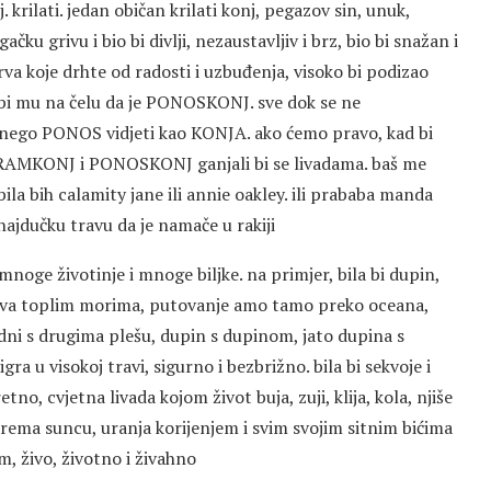
. krilati. jedan običan krilati konj, pegazov sin, unuk,
ku grivu i bio bi divlji, nezaustavljiv i brz, bio bi snažan i
va koje drhte od radosti i uzbuđenja, visoko bi podizao
 bi mu na čelu da je PONOSKONJ. sve dok se ne
ja nego PONOS vidjeti kao KONJA. ako ćemo pravo, kad bi
j. SRAMKONJ i PONOSKONJ ganjali bi se livadama. baš me
a, bila bih calamity jane ili annie oakley. ili prababa manda
a hajdučku travu da je namače u rakiji
 mnoge životinje i mnoge biljke. na primjer, bila bi dupin,
urnjava toplim morima, putovanje amo tamo preko oceana,
dni s drugima plešu, dupin s dupinom, jato dupina s
ra u visokoj travi, sigurno i bezbrižno. bila bi sekvoje i
tno, cvjetna livada kojom život buja, zuji, klija, kola, njiše
 prema suncu, uranja korijenjem i svim svojim sitnim bićima
om, živo, životno i živahno