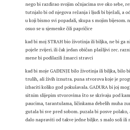
nego bi razdirao svojim očnjacima sve oko sebe, reža
tutnjalo bi od njegova režanja i ljudi bi bježali, a
u koji bismo svi popadali, skupa s mojim bijesom. n
osuo se u sjemenke čili papričice
kad bi moj STRAH bio životinja ili biljka, ne bi ga
pojele zvijeri. ili čak jedan običan plašljivi zec. r
mene bi podilazili žmarci stravci
kad bi moje GAĐENJE bilo životinja ili biljka, bilo
trulih, ali živih iznutra. puna stvorova koje je pro
izbaciti koliko god pokušavala. GADURA bi joj mogl
sitnim slijepim stvorovima što se skrivaju pod k
paucima, tarantulama, ličinkama debelih muha zunzara
gutala bi sve pred sobom. puzala bi posve polako, al
dalo napraviti od takve jedne biljke. s malo soli ili 