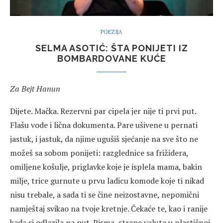
POEZIJA
SELMA ASOTIĆ: ŠTA PONIJETI IZ
BOMBARDOVANE KUĆE
Za Bejt Hanun
Dijete. Mačka. Rezervni par cipela jer nije ti prvi put.
Flašu vode i lična dokumenta. Pare ušivene u pernati
jastuk, i jastuk, da njime ugušiš sjećanje na sve što ne
možeš sa sobom ponijeti: razglednice sa frižidera,
omiljene košulje, priglavke koje je isplela mama, bakin
milje, trice gurnute u prvu ladicu komode koje ti nikad
nisu trebale, a sada ti se čine neizostavne, nepomični
namještaj svikao na tvoje kretnje. Čekaće te, kao i ranije
kada si odlazila na put. Pisma, strane valute u plastičnoj