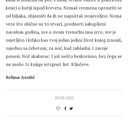
kesici u kutiji ispod kreveta. Nemaš vremena oprostiti se
od biljaka, objasniti da ih ne napuštaš svojevoljno. Nema
veze što obične su to stvari, predmeti sakupljeni
navalom godina, sve u ovom trenutku ima srce, sve je
osjetljivo i krhko kao tvoj jedan jedini život kojeg iznosiš,
zajedno sa ćebetom, za noć, kad zahladni. I zavoje
ponesi. Nož skakavac. I još nešto beskorisno, bez čega se
ne može. Iz knjige istrgnut list. Ključeve.
Selma Asotić
03/02/2025