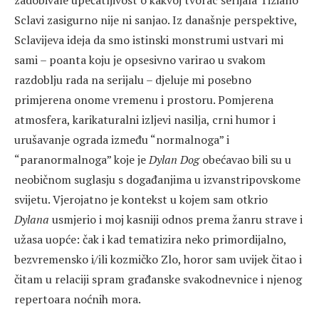
Sclavi zasigurno nije ni sanjao. Iz današnje perspektive,
Sclavijeva ideja da smo istinski monstrumi ustvari mi
sami – poanta koju je opsesivno varirao u svakom
razdoblju rada na serijalu – djeluje mi posebno
primjerena onome vremenu i prostoru. Pomjerena
atmosfera, karikaturalni izljevi nasilja, crni humor i
urušavanje ograda između “normalnoga” i
“paranormalnoga” koje je
Dylan Dog
obećavao bili su u
neobičnom suglasju s događanjima u izvanstripovskome
svijetu. Vjerojatno je kontekst u kojem sam otkrio
Dylana
usmjerio i moj kasniji odnos prema žanru strave i
užasa uopće: čak i kad tematizira neko primordijalno,
bezvremensko i/ili kozmičko Zlo, horor sam uvijek čitao i
čitam u relaciji spram građanske svakodnevnice i njenog
repertoara noćnih mora.