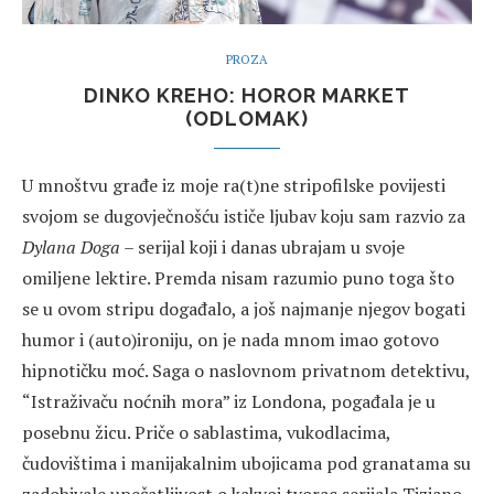
PROZA
DINKO KREHO: HOROR MARKET
(ODLOMAK)
U mnoštvu građe iz moje ra(t)ne stripofilske povijesti
svojom se dugovječnošću ističe ljubav koju sam razvio za
Dylana Doga
– serijal koji i danas ubrajam u svoje
omiljene lektire. Premda nisam razumio puno toga što
se u ovom stripu događalo, a još najmanje njegov bogati
humor i (auto)ironiju, on je nada mnom imao gotovo
hipnotičku moć. Saga o naslovnom privatnom detektivu,
“Istraživaču noćnih mora” iz Londona, pogađala je u
posebnu žicu. Priče o sablastima, vukodlacima,
čudovištima i manijakalnim ubojicama pod granatama su
zadobivale upečatljivost o kakvoj tvorac serijala Tiziano