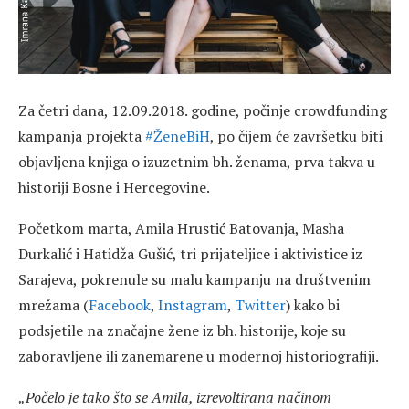
Za četri dana, 12.09.2018. godine, počinje crowdfunding
kampanja projekta
#ŽeneBiH
, po čijem će završetku biti
objavljena knjiga o izuzetnim bh. ženama, prva takva u
historiji Bosne i Hercegovine.
Početkom marta, Amila Hrustić Batovanja, Masha
Durkalić i Hatidža Gušić, tri prijateljice i aktivistice iz
Sarajeva, pokrenule su malu kampanju na društvenim
mrežama (
Facebook
,
Instagram
,
Twitter
) kako bi
podsjetile na značajne žene iz bh. historije, koje su
zaboravljene ili zanemarene u modernoj historiografiji.
„Počelo je tako što se Amila, izrevoltirana načinom