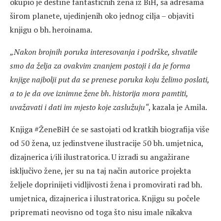
okupio je destine fantastičnih žena iz BiH, sa adresama
širom planete, ujedinjenih oko jednog cilja – objaviti
knjigu o bh. heroinama.
„Nakon brojnih poruka interesovanja i podrške, shvatile
smo da želja za ovakvim znanjem postoji i da je forma
knjige najbolji put da se prenese poruka koju želimo poslati,
a to je da ove iznimne žene bh. historija mora pamtiti,
uvažavati i dati im mjesto koje zaslužuju“
, kazala je Amila.
Knjiga #ŽeneBiH će se sastojati od kratkih biografija više
od 50 žena, uz jedinstvene ilustracije 50 bh. umjetnica,
dizajnerica i/ili ilustratorica. U izradi su angažirane
isključivo žene, jer su na taj način autorice projekta
željele doprinijeti vidljivosti žena i promovirati rad bh.
umjetnica, dizajnerica i ilustratorica. Knjigu su počele
pripremati neovisno od toga što nisu imale nikakva