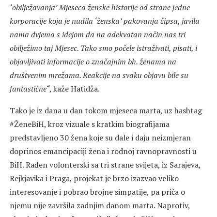
‘obilježavanja’ Mjeseca ženske historije od strane jedne
korporacije koja je nudila ‘ženska’ pakovanja čipsa, javila
nama dvjema s idejom da na adekvatan način nas tri
obilježimo taj Mjesec. Tako smo počele istraživati, pisati, i
objavljivati informacije o značajnim bh. ženama na
društvenim mrežama. Reakcije na svaku objavu bile su
fantastične“
, kaže Hatidža.
Tako je iz dana u dan tokom mjeseca marta, uz hashtag
#ŽeneBiH, kroz vizuale s kratkim biografijama
predstavljeno 30 žena koje su dale i daju neizmjeran
doprinos emancipaciji žena i rodnoj ravnopravnosti u
BiH. Rađen volonterski sa tri strane svijeta, iz Sarajeva,
Rejkjavika i Praga, projekat je brzo izazvao veliko
interesovanje i pobrao brojne simpatije, pa priča o
njemu nije završila zadnjim danom marta. Naprotiv,