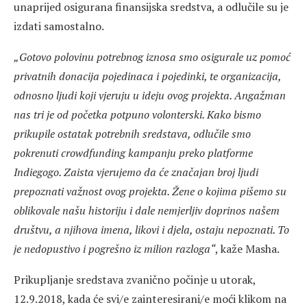
unaprijed osigurana finansijska sredstva, a odlučile su je
izdati samostalno.
„Gotovo polovinu potrebnog iznosa smo osigurale uz pomoć
privatnih donacija pojedinaca i pojedinki, te organizacija,
odnosno ljudi koji vjeruju u ideju ovog projekta. Angažman
nas tri je od početka potpuno volonterski. Kako bismo
prikupile ostatak potrebnih sredstava, odlučile smo
pokrenuti crowdfunding kampanju preko platforme
Indiegogo. Zaista vjerujemo da će značajan broj ljudi
prepoznati važnost ovog projekta. Žene o kojima pišemo su
oblikovale našu historiju i dale nemjerljiv doprinos našem
društvu, a njihova imena, likovi i djela, ostaju nepoznati. To
je nedopustivo i pogrešno iz milion razloga“
, kaže Masha.
Prikupljanje sredstava zvanično počinje u utorak,
12.9.2018, kada će svi/e zainteresirani/e moći klikom na