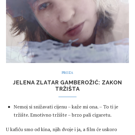
PROZA
JELENA ZLATAR GAMBEROŽIĆ: ZAKON
TRŽIŠTA
Nemoj si snižavati cijenu – kaže mi ona. – To ti je
tržište. Emotivno tržište – brzo pali cigaretu.
U kafiću smo od kina, njih dvoje i ja, a film će uskoro