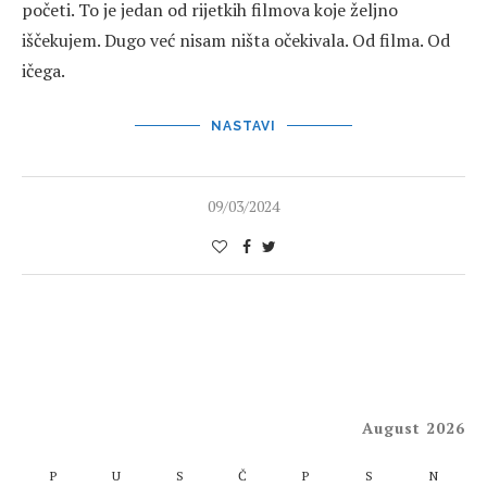
početi. To je jedan od rijetkih filmova koje željno
iščekujem. Dugo već nisam ništa očekivala. Od filma. Od
ičega.
NASTAVI
09/03/2024
August 2026
P
U
S
Č
P
S
N