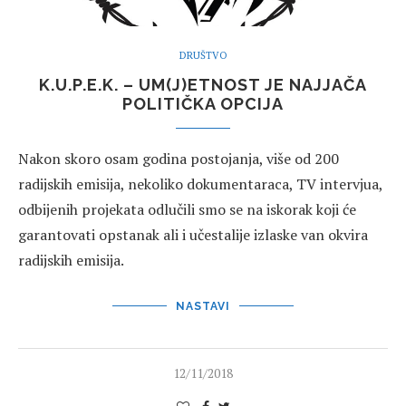
DRUŠTVO
K.U.P.E.K. – UM(J)ETNOST JE NAJJAČA
POLITIČKA OPCIJA
Nakon skoro osam godina postojanja, više od 200
radijskih emisija, nekoliko dokumentaraca, TV intervjua,
odbijenih projekata odlučili smo se na iskorak koji će
garantovati opstanak ali i učestalije izlaske van okvira
radijskih emisija.
NASTAVI
12/11/2018