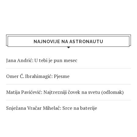
NAJNOVIJE NA ASTRONAUTU
Jana Andrić: U tebi je pun mesec
Omer Ć. Ibrahimagić: Pjesme
Matija Pavićević: Najtrezniji čovek na svetu (odlomak)
Snježana Vračar Mihelač: Srce na baterije
Damjana Savčić: Zabranjena istina