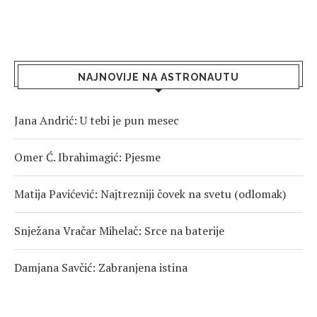
NAJNOVIJE NA ASTRONAUTU
Jana Andrić: U tebi je pun mesec
Omer Ć. Ibrahimagić: Pjesme
Matija Pavićević: Najtrezniji čovek na svetu (odlomak)
Snježana Vračar Mihelač: Srce na baterije
Damjana Savčić: Zabranjena istina