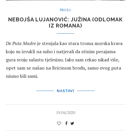
PROZA
NEBOJŠA LUJANOVIĆ: JUŽINA (ODLOMAK
IZ ROMANA)
De Puta Madre
je stenjala kao stara troma morska krava
koju su izvukli na suho i natjerali da stinim perajama
gura svoju salastu tjelesinu. Iako sam rekao nikad više,
opet sam se našao na Bricinom brodu, samo ovog puta
nismo bili sami.
NASTAVI
19/04/2020