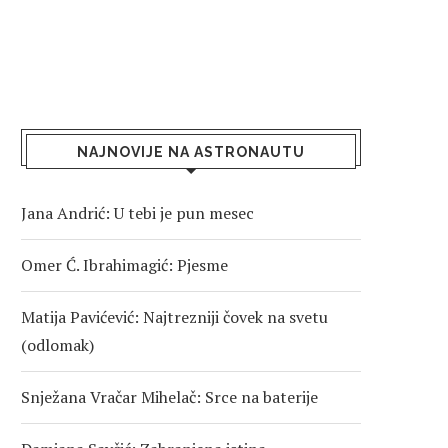
NAJNOVIJE NA ASTRONAUTU
Jana Andrić: U tebi je pun mesec
Omer Ć. Ibrahimagić: Pjesme
Matija Pavićević: Najtrezniji čovek na svetu
(odlomak)
Snježana Vračar Mihelač: Srce na baterije