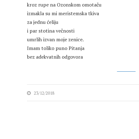
kroz rupe na Ozonskom omotaču
izmakla su mi meristemska tkiva
za jednu ćeliju
i par stotina večnosti
umrlih izvan moje zenice.
Imam toliko puno Pitanja
bez adekvatnih odgovora
23/12/2018