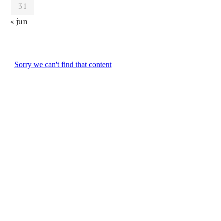
31
« jun