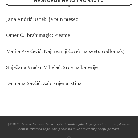
NAJNOVIJE NA ASTRONAUTU
Jana Andrić: U tebi je pun mesec
Omer Ć. Ibrahimagić: Pjesme
Matija Pavićević: Najtrezniji čovek na svetu (odlomak)
Snježana Vračar Mihelač: Srce na baterije
Damjana Savčić: Zabranjena istina
@2019 - beta.astronaut.ba. Korišćenje materijala dozvoljeno je samo uz dozvolu
administratora sajta. Svo pravo na slike i tekst pripadaju portalu.