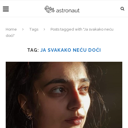
Home
Tags
Posts tagged with "Ja svakako neću
doći"
TAG:
JA SVAKAKO NEĆU DOĆI