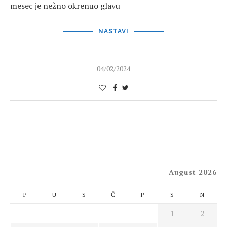
mesec je nežno okrenuo glavu
NASTAVI
04/02/2024
August 2026
P
U
S
Č
P
S
N
1
2