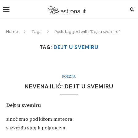
Home
Tags
Posts tagged with "Dejt u svemiru"
TAG:
DEJT U SVEMIRU
POEZIJA
NEVENA ILIĆ: DEJT U SVEMIRU
Dejt u svemiru
sinoć smo pod kišom meteora
sazvežđa spojili poljupcem