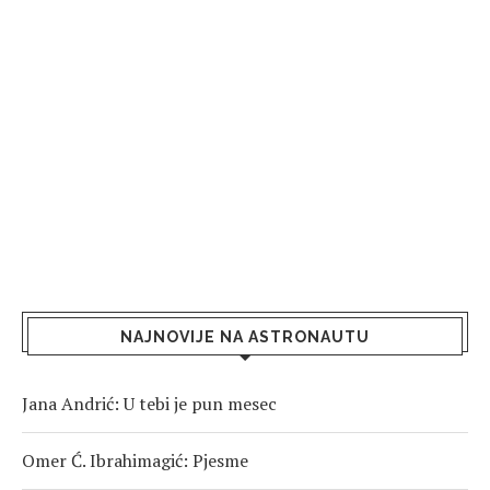
NAJNOVIJE NA ASTRONAUTU
Jana Andrić: U tebi je pun mesec
Omer Ć. Ibrahimagić: Pjesme