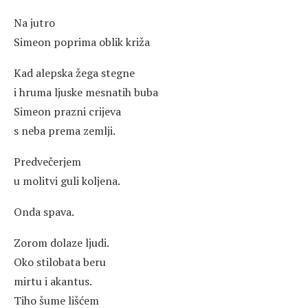
Na jutro
Simeon poprima oblik križa
Kad alepska žega stegne
i hruma ljuske mesnatih buba
Simeon prazni crijeva
s neba prema zemlji.
Predvečerjem
u molitvi guli koljena.
Onda spava.
Zorom dolaze ljudi.
Oko stilobata beru
mirtu i akantus.
Tiho šume lišćem