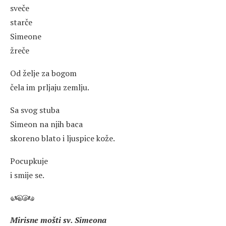
sveče
starče
Simeone
žreče
Od želje za bogom
čela im prljaju zemlju.
Sa svog stuba
Simeon na njih baca
skoreno blato i ljuspice kože.
Pocupkuje
i smije se.
Mirisne mošti sv. Simeona