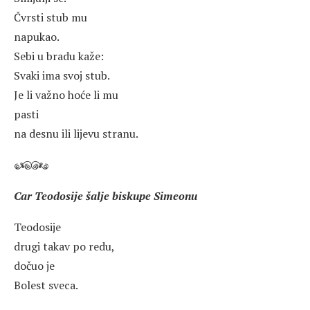
Čvrsti stub mu
napukao.
Sebi u bradu kaže:
Svaki ima svoj stub.
Je li važno hoće li mu
pasti
na desnu ili lijevu stranu.
Car Teodosije šalje biskupe Simeonu
Teodosije
drugi takav po redu,
dočuo je
Bolest sveca.