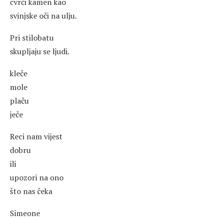
cvrči kamen kao
svinjske oči na ulju.
Pri stilobatu
skupljaju se ljudi.
kleče
mole
plaču
ječe
Reci nam vijest
dobru
ili
upozori na ono
što nas čeka
Simeone