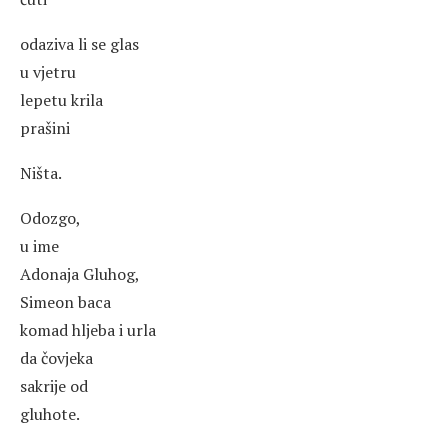
odaziva li se glas
u vjetru
lepetu krila
prašini
Ništa.
Odozgo,
u ime
Adonaja Gluhog,
Simeon baca
komad hljeba i urla
da čovjeka
sakrije od
gluhote.