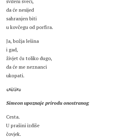
svileni sveci,
da će nesijed
sahranjen biti
u kovčegu od porfira.
Ja, božja lešina
i gad,
živjet ću toliko dugo,
da će me neznanci
ukopati.
Simeon upoznaje prirodu onostranog
Cesta.
U prašini izdiše
čovjek.