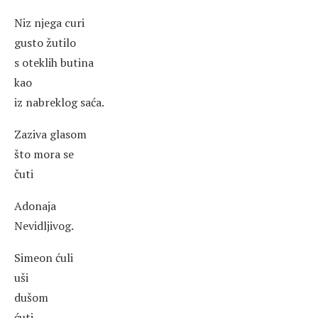
Niz njega curi
gusto žutilo
s oteklih butina
kao
iz nabreklog saća.
Zaziva glasom
što mora se
čuti
Adonaja
Nevidljivog.
Simeon ćuli
uši
dušom
ćuti