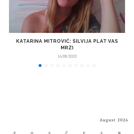
I
KATARINA MITROVIĆ: SILVIJA PLAT VAS
MRZI
16/08/2020
August 2026
P
U
S
Č
P
S
N