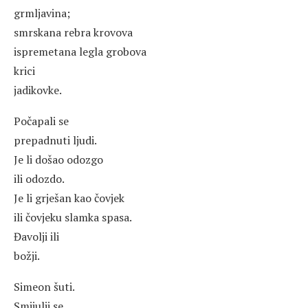
grmljavina;
smrskana rebra krovova
ispremetana legla grobova
krici
jadikovke.
Počapali se
prepadnuti ljudi.
Je li došao odozgo
ili odozdo.
Je li grješan kao čovjek
ili čovjeku slamka spasa.
Đavolji ili
božji.
Simeon šuti.
Smijulji se.