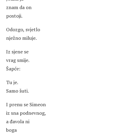
znam da on
postoji.
Odozgo, svjetlo
nježno miluje.
Iz sjene se
vrag smije.
Šapće:
Tu je.
Samo šuti.
I prenu se Simeon
iz sna podnevnog,
a đavola ni
boga