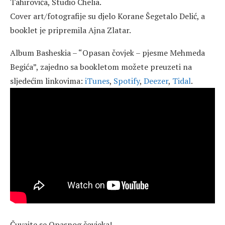
Tahirovića, Studio Chelia.
Cover art/fotografije su djelo Korane Šegetalo Delić, a
booklet je pripremila Ajna Zlatar.
Album Basheskia – “Opasan čovjek – pjesme Mehmeda
Begića”, zajedno sa bookletom možete preuzeti na
sljedećim linkovima:
iTunes
,
Spotify
,
Deezer
,
Tidal
.
Čuvajte se Opasnog čovjeka!