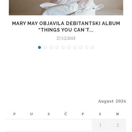
MARY MAY OBJAVILA DEBITANTSKI ALBUM
“THINGS YOU CAN`T...
27/12/2018
August 2026
P
U
S
Č
P
S
N
1
2