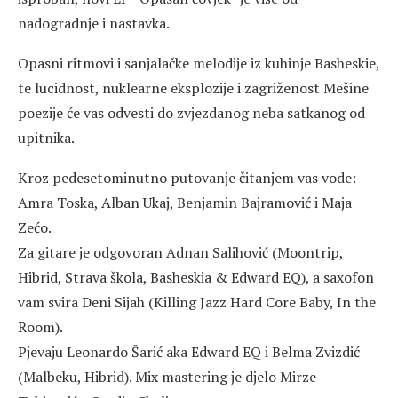
nadogradnje i nastavka.
Opasni ritmovi i sanjalačke melodije iz kuhinje Basheskie,
te lucidnost, nuklearne eksplozije i zagriženost Mešine
poezije će vas odvesti do zvjezdanog neba satkanog od
upitnika.
Kroz pedesetominutno putovanje čitanjem vas vode:
Amra Toska, Alban Ukaj, Benjamin Bajramović i Maja
Zećo.
Za gitare je odgovoran Adnan Salihović (Moontrip,
Hibrid, Strava škola, Basheskia & Edward EQ), a saxofon
vam svira Deni Sijah (Killing Jazz Hard Core Baby, In the
Room).
Pjevaju Leonardo Šarić aka Edward EQ i Belma Zvizdić
(Malbeku, Hibrid). Mix mastering je djelo Mirze