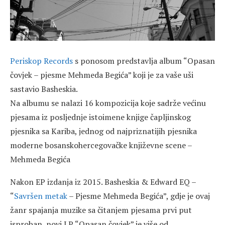
Periskop Records
s ponosom predstavlja album “Opasan
čovjek – pjesme Mehmeda Begića” koji je za vaše uši
sastavio Basheskia.
Na albumu se nalazi 16 kompozicija koje sadrže većinu
pjesama iz posljednje istoimene knjige čapljinskog
pjesnika sa Kariba, jednog od najpriznatijih pjesnika
moderne bosanskohercegovačke književne scene –
Mehmeda Begića
Nakon EP izdanja iz 2015. Basheskia & Edward EQ –
“
Savršen metak
– Pjesme Mehmeda Begića”, gdje je ovaj
žanr spajanja muzike sa čitanjem pjesama prvi put
isproban, novi LP “Opasan čovjek” je više od