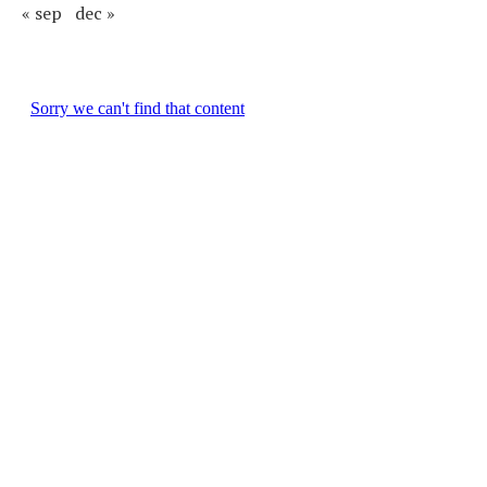
« sep
dec »