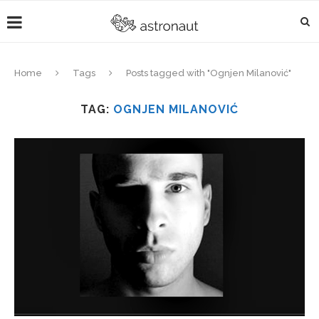
Home
Tags
Posts tagged with "Ognjen Milanović"
TAG:
OGNJEN MILANOVIĆ