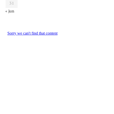
31
« jun