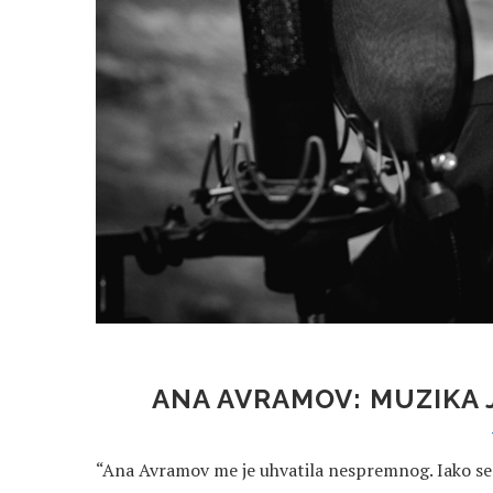
ANA AVRAMOV: MUZIKA 
“Ana Avramov me je uhvatila nespremnog. Iako s