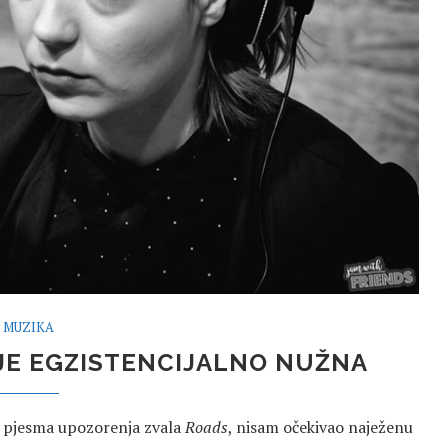
MUZIKA
JE EGZISTENCIJALNO NUŽNA
e pjesma upozorenja zvala
Roads
, nisam očekivao naježenu