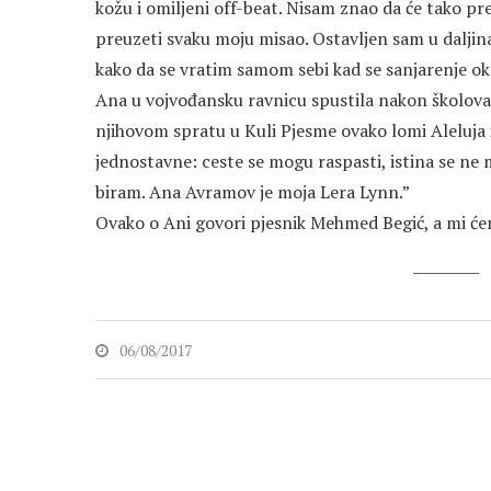
kožu i omiljeni off-beat. Nisam znao da će tako prel
preuzeti svaku moju misao. Ostavljen sam u daljin
kako da se vratim samom sebi kad se sanjarenje oko
Ana u vojvođansku ravnicu spustila nakon školova
njihovom spratu u Kuli Pjesme ovako lomi Aleluja 
jednostavne: ceste se mogu raspasti, istina se ne m
biram. Ana Avramov je moja Lera Lynn.”
Ovako o Ani govori pjesnik Mehmed Begić, a mi će
06/08/2017