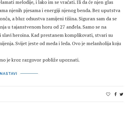
amati melodije, i lako im se vraćati. Ili da će njen glas
ama njenih pjesama i energiji njenog benda. Bez uputstva
nča, a bluz odsustva zamijeni tišina. Siguran sam da se
nja u tajanstvenom horu od 27 anđela. Samo se na
i slavi heroina. Kad prestanem komplikovati, stvari su
ijenja. Svijet jeste od meda i leda. Ovo je melanholija koju
mo je kroz razgovor pobliže upoznati.
NASTAVI