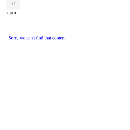
31
« jun