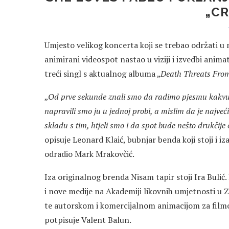
„C
Umjesto velikog koncerta koji se trebao održati u 
animirani videospot nastao u viziji i izvedbi animat
treći singl s aktualnog albuma „
Death Threats From
„
Od prve sekunde znali smo da radimo pjesmu kakvu
napravili smo ju u jednoj probi, a mislim da je najveć
skladu s tim, htjeli smo i da spot bude nešto drukčij
opisuje Leonard Klaić, bubnjar benda koji stoji i i
odradio Mark Mrakovčić.
Iza originalnog brenda Nisam tapir stoji Ira Bulić.
i nove medije na Akademiji likovnih umjetnosti u Z
te autorskom i komercijalnom animacijom za film
potpisuje Valent Balun.