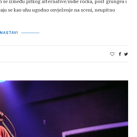
ći se između pitkog alternative/indie rocka, post grungea i
rivaju se kao uhu ugodno osvježenje na sceni, neupitno
NASTAVI