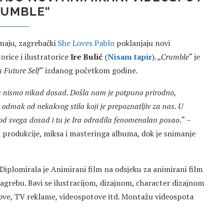
RUMBLE“
maju, zagrebački
She Loves Pablo
poklanjaju novi
orice i ilustratorice
Ire Bulić
(
Nisam tapir
). „
Crumble
“ je
 Future Self
“ izdanog početkom godine.
 nismo nikad dosad. Došla nam je potpuno prirodno,
i odmak od nekakvog stila koji je prepoznatljiv za nas. U
e od svega dosad i tu je Ira odradila fenomenalan posao.
“ –
za produkcije, miksa i masteringa albuma, dok je snimanje
 Diplomirala je Animirani film na odsjeku za animirani film
agrebu. Bavi se ilustracijom, dizajnom, character dizajnom
ove, TV reklame, videospotove itd. Montažu videospota