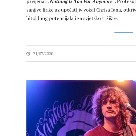
prvijenac „
Nothing Is Too Far Anymore
“. Protežu
sanjive lirike uz upečatljiv vokal Chrisa Iana, otk
hitoidnog potencijala i za svjetsko tržište.
21/07/2020