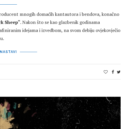
 producent mnogih domaćih kantautora i bendova, konačno
ck Sheep“
. Nakon što se kao glazbenik godinama
afiniranim idejama i izvedbom, na svom debiju ovjekovječio
u.
NASTAVI