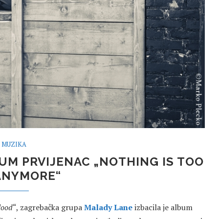
MUZIKA
UM PRVIJENAC „NOTHING IS TOO
ANYMORE“
lood
“, zagrebačka grupa
Malady Lane
izbacila je album