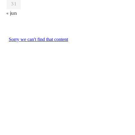
31
« jun