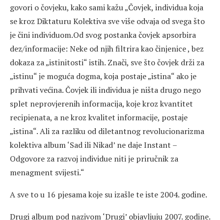
govori o čovjeku, kako sami kažu „Čovjek, individua koja
se kroz Diktaturu Kolektiva sve više odvaja od svega što
je čini individuom.Od svog postanka čovjek apsorbira
dez/informacije: Neke od njih filtrira kao činjenice , bez
dokaza za „istinitosti“ istih. Znači, sve što čovjek drži za
„istinu“ je moguća dogma, koja postaje „istina“ ako je
prihvati većina. Čovjek ili individua je ništa drugo nego
splet neprovjerenih informacija, koje kroz kvantitet
recipienata, a ne kroz kvalitet informacije, postaje
„istina“. Ali za razliku od diletantnog revolucionarizma
kolektiva album ‘Sad ili Nikad’ ne daje Instant –
Odgovore za razvoj individue niti je priručnik za
menagment svijesti.“
A sve to u 16 pjesama koje su izašle te iste 2004. godine.
Drugi album pod nazivom ‘Drugi’ objavljuju 2007. godine.