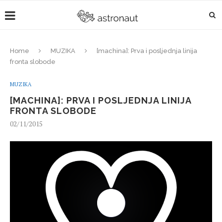
Home
MUZIKA
[machina]: Prva i posljednja linija
fronta slobode
MUZIKA
[MACHINA]: PRVA I POSLJEDNJA LINIJA
FRONTA SLOBODE
02/11/2015