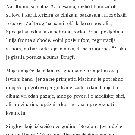
Na albumu se nalazi 27 pjesama, različitih muzičkih
stilova i karakterizira ga cinizam, sarkazam i filozofskih
tekstovi. Za ‘Drugi’ su sami rekli kako su postali: „
Specijalna jedinica za odbranu rocka. Prva i posljednja
linija fronta slobode. Vojni poziv rifom, regrutacija
stihom, na barikade, djeco moja, da se brani rock.“ Tako
je glasila poruka albuma ‘Drugi’.
Moje umijeće da jedanaest godina ne primjetim ovaj
izvrsni band, jer za ne primjetiti Machinu je potrebno
umijeće, pogotovo jer godišnje izađe jedan ili nijedan
album vrijedan pažnje, mnogo govori i o medijskoj slici,
ali i novinarima općenito koji ne znaju prepoznati
kvalitetu.
Singlovi koje izbaciše ove godine: ‘Bezdan’, Jevanđelje
svetog Omera’, ‘Sahrana’, ‘Prozori džehenema’ ne