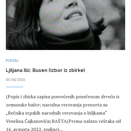
POEZIJA
Ljiljana Ilić: Busen (izbor iz zbirke)
05/04/2026
(Popis i zbirka zapisa posvećenih posečenom drveću iz
zemunske bašte; narodna verovanja preuzeta su
„Rečnika srpskih narodnih verovanja o biljkama“
Veselina Čajkanovića) BAŠTA(Prema nalazu veštaka od
16. avgusta 2022. godine)…