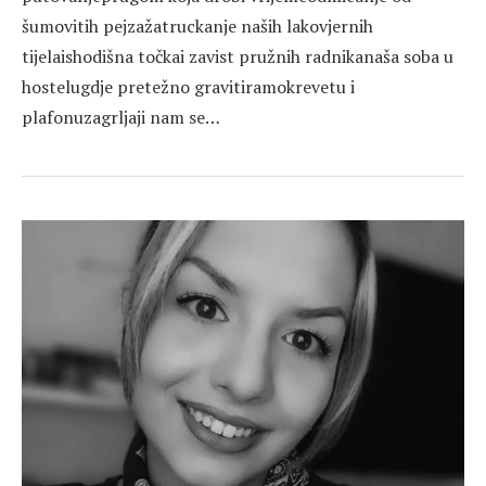
šumovitih pejzažatruckanje naših lakovjernih
tijelaishodišna točkai zavist pružnih radnikanaša soba u
hostelugdje pretežno gravitiramokrevetu i
plafonuzagrljaji nam se…