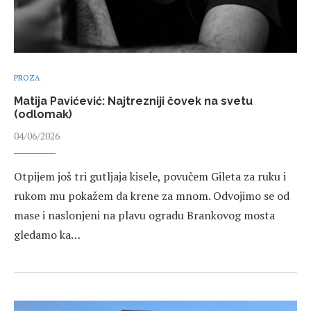
PROZA
Matija Pavićević: Najtrezniji čovek na svetu
(odlomak)
04/06/2026
Otpijem još tri gutljaja kisele, povučem Gileta za ruku i
rukom mu pokažem da krene za mnom. Odvojimo se od
mase i naslonjeni na plavu ogradu Brankovog mosta
gledamo ka…