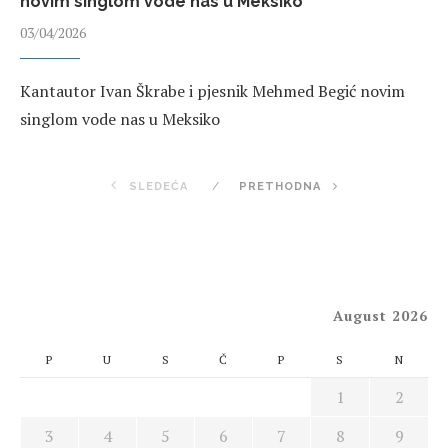
novim singlom vode nas u Meksiko
03/04/2026
Kantautor Ivan Škrabe i pjesnik Mehmed Begić novim
singlom vode nas u Meksiko
SLEDEĆA
PRETHODNA
August 2026
P
U
S
Č
P
S
N
1
2
3
4
5
6
7
8
9