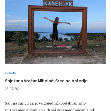
POEZIJA
Snježana Vračar Mihelač: Srce na baterije
25/05/2026
San na suncu za prvo zajedničkoodabrali smo
putovanjeprugom koja drobi vrijemeodmicanje od