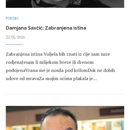
POEZIJA
Damjana Savčić: Zabranjena istina
22/05/2026
Zabranjena istina Voljela bih znati iz cije sam suze
rodjenaJesam li mlijekom breze ili drenom
podojenaVrana me je nosila pod krilomDok ne dobih
udove od mravaZa mojim ocima plakala je…