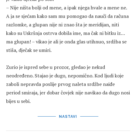
– Nije ništa bolji od mene, a ipak njega hvale a mene ne.
A ja se sjećam kako sam mu pomogao da nauči da računa
razlomke, a glupan nije ni znao šta je meridijan, niti
kako su Uskršnja ostrva dobila ime, ma čak ni bitku iz…
ma glupan! – vikao je ali je onda glas utihnuo, srdžba se
stiša, dječak se umiri.
Zurio je ispred sebe u prozor, gledao je nekud
neodređeno. Stajao je dugo, nepomično. Kod ljudi koje
zaboli nepravda poslije prvog naleta srdžbe naiđe
period smiraja, jer dobar čovjek nije navikao da dugo nosi
bijes u sebi.
NASTAVI