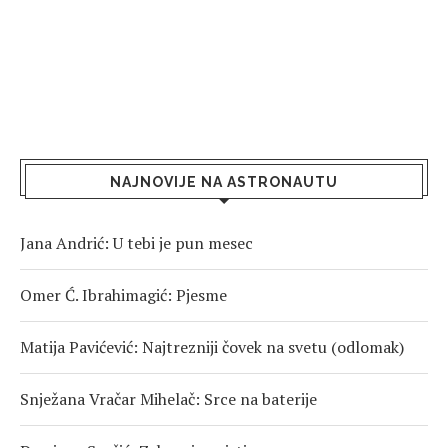
NAJNOVIJE NA ASTRONAUTU
Jana Andrić: U tebi je pun mesec
Omer Ć. Ibrahimagić: Pjesme
Matija Pavićević: Najtrezniji čovek na svetu (odlomak)
Snježana Vračar Mihelač: Srce na baterije