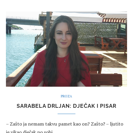
PROZA
SARABELA DRLJAN: DJEČAK I PISAR
– Zašto ja nemam takvu pamet kao on? Zašto? – ljutito
je vikao dječak po sobi