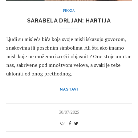
PROZA
SARABELA DRLJAN: HARTIJA
Ljudi su misleća bića koja svoje misli iskazuju govorom,
znakovima ili posebnim simbolima. Ali šta ako imamo
misli koje ne možemo izreći i objasniti? One stoje unutar
nas, sakrivene pod mnoštvom velova, a svaki je teže
ukloniti od onog prethodnog.
NASTAVI
30/07/2025