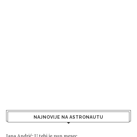
NAJNOVIJE NA ASTRONAUTU
Jana Andrić: U tebi je pun mesec