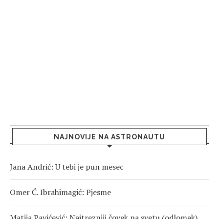
NAJNOVIJE NA ASTRONAUTU
Jana Andrić: U tebi je pun mesec
Omer Ć. Ibrahimagić: Pjesme
Matija Pavićević: Najtrezniji čovek na svetu (odlomak)