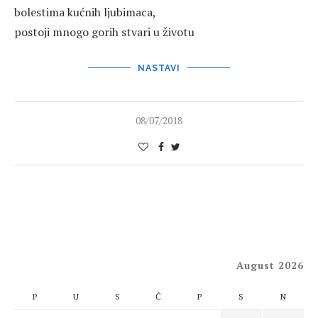
bolestima kućnih ljubimaca,
postoji mnogo gorih stvari u životu
NASTAVI
08/07/2018
August 2026
P
U
S
Č
P
S
N