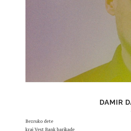
DAMIR D
Bezruko dete
kraj Vest Bank barikade