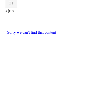
31
« jun