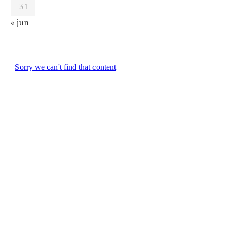
31
« jun