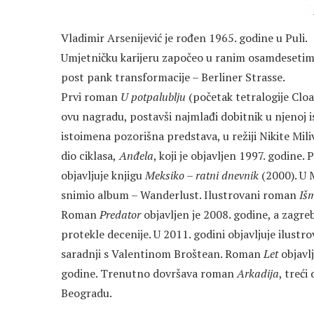
Vladimir Arsenijević je rođen 1965. godine u Puli.
Umjetničku karijeru započeo u ranim osamdesetim
post pank transformacije – Berliner Strasse.
Prvi roman
U potpalublju
(početak tetralogije Cloa
ovu nagradu, postavši najmlađi dobitnik u njenoj is
istoimena pozorišna predstava, u režiji Nikite Mili
dio ciklasa,
Anđela
, koji je objavljen 1997. godine.
objavljuje knjigu
Meksiko – ratni dnevnik
(2000). U M
snimio album – Wanderlust. Ilustrovani roman
Išm
Roman
Predator
objavljen je 2008. godine, a zagre
protekle decenije. U 2011. godini objavljuje ilust
saradnji s Valentinom Broštean. Roman
Let
objavlj
godine. Trenutno dovršava roman
Arkadija
, treći
Beogradu.