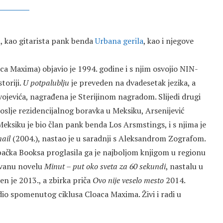
, kao gitarista pank benda
Urbana gerila
, kao i njegove
ca Maxima) objavio je 1994. godine i s njim osvojio NIN-
toriji.
U potpalublju
je preveden na dvadesetak jezika, a
vojevića, nagrađena je Sterijinom nagradom. Slijedi drugi
 Poslje rezidencijalnog boravka u Meksiku, Arsenijević
eksiku je bio član pank benda Los Arsmstings, i s njima je
ail
(2004.), nastao je u saradnji s Aleksandrom Zografom.
bačka Booksa proglasila ga je najboljom knjigom u regionu
rovanu novelu
Minut – put oko sveta za 60 sekundi
, nastalu u
en je 2013., a zbirka priča
Ovo nije veselo mesto
2014.
 dio spomenutog ciklusa Cloaca Maxima. Živi i radi u