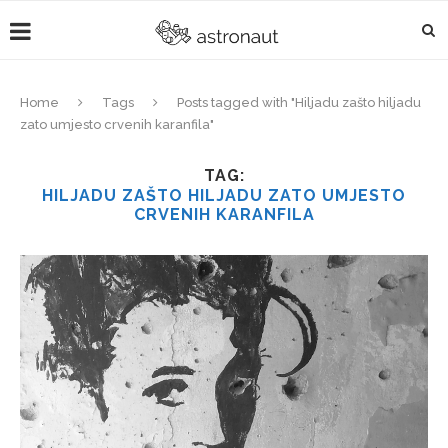
Home
Tags
Posts tagged with "Hiljadu zašto hiljadu
zato umjesto crvenih karanfila"
TAG:
HILJADU ZAŠTO HILJADU ZATO UMJESTO
CRVENIH KARANFILA