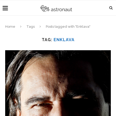
Home
Tags
Posts tagged with "Enklava"
TAG:
ENKLAVA