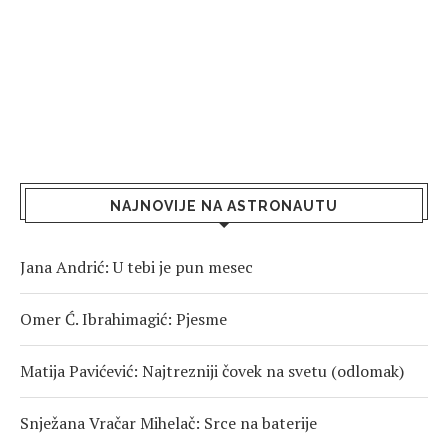
NAJNOVIJE NA ASTRONAUTU
Jana Andrić: U tebi je pun mesec
Omer Ć. Ibrahimagić: Pjesme
Matija Pavićević: Najtrezniji čovek na svetu (odlomak)
Snježana Vračar Mihelač: Srce na baterije