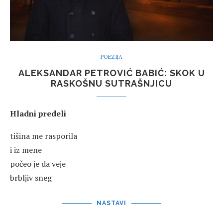
POEZIJA
ALEKSANDAR PETROVIĆ BABIĆ: SKOK U
RASKOŠNU SUTRAŠNJICU
Hladni predeli
tišina me rasporila
i iz mene
počeo je da veje
brbljiv sneg
NASTAVI