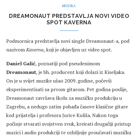
MUZIKA
DREAMONAUT PREDSTAVLJA NOVI VIDEO
SPOT KAVERNA
Podmornica predstavlja novi single Dreamonaut-a, pod
nazivom
Kaverna
, koji je objavljen uz video spot.
Daniel Galić
, poznatiji pod pseudenimom
Dreamonaut
, je bh. producent koji dolazi iz Kiseljaka.
On je u svijet muzike ušao 2009. godine, počevši
eksperimentisati sa prvom gitarom. Pet godina poslije,
Dreamonaut završava školu za muzičku produkciju u
Zagrebu, a nedugo zatim pohađa časove klasične gitare
kod prijatelja i profesora Jurice Kuliša. Nakon toga
počinje stvarati svojstven zvuk, kreirati drugačiji pristup
muzici i audio produkciji te ozbiljnije proučavati muzičku