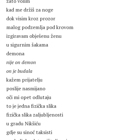
zato volim
kad me držiš za noge
dok visim kroz prozor
malog podzemlja pod krovom
izgiravam obješenu ženu
u sigurnim šakama
demona
nije on demon
on je budala
kažem prijatelju
poslije nasmijano
oči mi opet odlutaju
to je jedna fizička slika
fizička slika zaljubljenosti
u gradu Nikšiću
gdje su sinoć taksisti