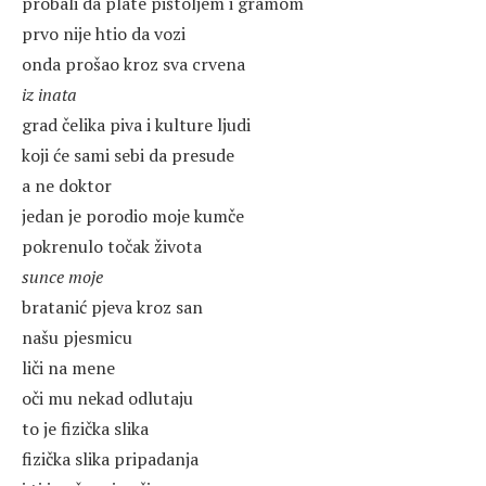
probali da plate pištoljem i gramom
prvo nije htio da vozi
onda prošao kroz sva crvena
iz inata
grad čelika piva i kulture ljudi
koji će sami sebi da presude
a ne doktor
jedan je porodio moje kumče
pokrenulo točak života
sunce moje
bratanić pjeva kroz san
našu pjesmicu
liči na mene
oči mu nekad odlutaju
to je fizička slika
fizička slika pripadanja