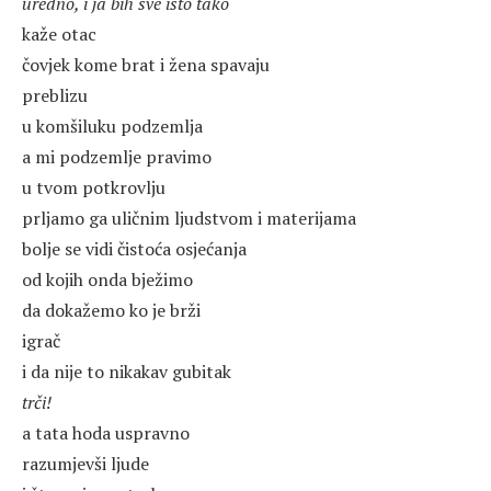
uredno, i ja bih sve isto tako
kaže otac
čovjek kome brat i žena spavaju
preblizu
u komšiluku podzemlja
a mi podzemlje pravimo
u tvom potkrovlju
prljamo ga uličnim ljudstvom i materijama
bolje se vidi čistoća osjećanja
od kojih onda bježimo
da dokažemo ko je brži
igrač
i da nije to nikakav gubitak
trči!
a tata hoda uspravno
razumjevši ljude