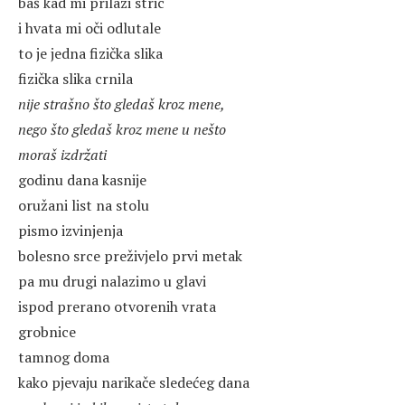
baš kad mi prilazi stric
i hvata mi oči odlutale
to je jedna fizička slika
fizička slika crnila
nije strašno što gledaš kroz mene,
nego što gledaš kroz mene u nešto
moraš izdržati
godinu dana kasnije
oružani list na stolu
pismo izvinjenja
bolesno srce preživjelo prvi metak
pa mu drugi nalazimo u glavi
ispod prerano otvorenih vrata
grobnice
tamnog doma
kako pjevaju narikače sledećeg dana