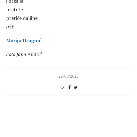
i brza je
prati te
pretiče daljine
trči!
Marija Dragnić
Foto Jana Andrić
22/09/2025