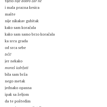
tijelo
nije dobro
zar ne
i mala prazna kesica
mašte
nije nikakav gubitak
kako sam koračala
kako sam samo brzo koračala
ka srcu grada
od srca sebe
trči!
jer nekako
moraš izdržati
bila sam brža
nego metak
jednako opasna
ipak sa željom
da te poštedim