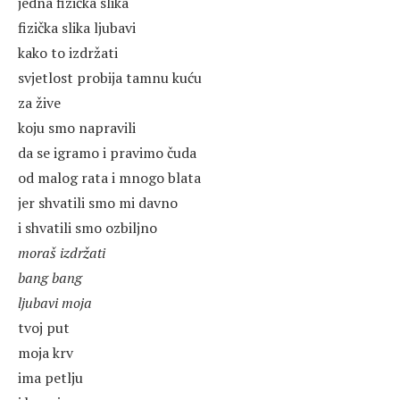
jedna fizička slika
fizička slika ljubavi
kako to izdržati
svjetlost probija tamnu kuću
za žive
koju smo napravili
da se igramo i pravimo čuda
od malog rata i mnogo blata
jer shvatili smo mi davno
i shvatili smo ozbiljno
moraš izdržati
bang bang
ljubavi moja
tvoj put
moja krv
ima petlju