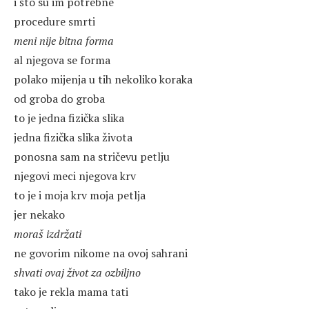
i što su im potrebne
procedure smrti
meni nije bitna forma
al njegova se forma
polako mijenja u tih nekoliko koraka
od groba do groba
to je jedna fizička slika
jedna fizička slika života
ponosna sam na stričevu petlju
njegovi meci njegova krv
to je i moja krv moja petlja
jer nekako
moraš izdržati
ne govorim nikome na ovoj sahrani
shvati ovaj život za ozbiljno
tako je rekla mama tati