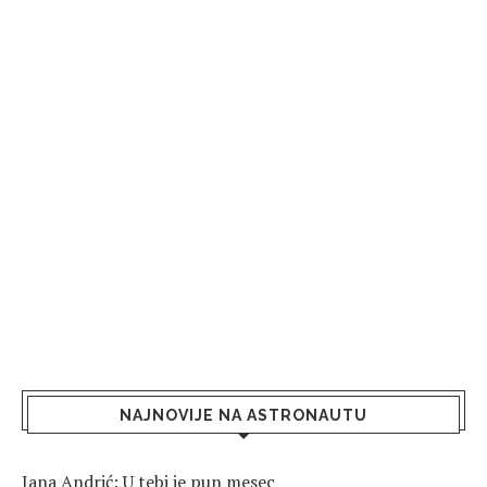
NAJNOVIJE NA ASTRONAUTU
Jana Andrić: U tebi je pun mesec