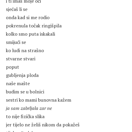
i ti imaš moje oči
sjećaš li se
onda kad si me rodio
pokrenula točak ringišpila
kolko smo puta iskakali
smijući se
ko ludi na strašno
stvarne stvari
poput
gubljenja ploda
naše mašte
budim se u bolnici
sestri ko mami bunovna kažem
ja sam zabrljala zar ne
to nije fizička slika
jer tijelo ne želiš nikom da pokažeš