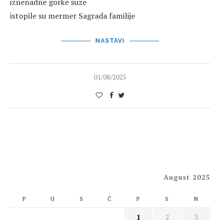
iznenadne gorke suze
istopile su mermer Sagrada familije
NASTAVI
01/08/2025
August 2025
P
U
S
Č
P
S
N
1
2
3