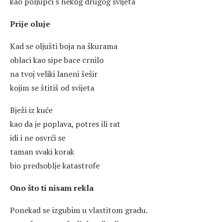
kao poljupci s nekog drugog svijeta
Prije oluje
Kad se oljušti boja na škurama
oblaci kao sipe bace crnilo
na tvoj veliki laneni šešir
kojim se štitiš od svijeta
Bježi iz kuće
kao da je poplava, potres ili rat
idi i ne osvrći se
taman svaki korak
bio predsoblje katastrofe
Ono što ti nisam rekla
Ponekad se izgubim u vlastitom gradu.