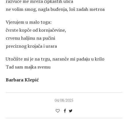
razvuče me mreža čipkastih ulica
ne volim smog, nagla buđenja, loš zadah metroa
Vjerujem u malo toga:
čvrste kopče od kornjačevine,
crvenu haljinu na pučini
preciznog krojača i urara
Utočište mi je na trgu, naranče mi padaju u krilo
Tad sam majka svemu
Barbara Klepić
04/08/2025